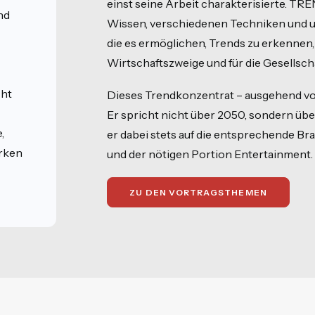
einst seine Arbeit charakterisierte. T
nd
Wissen, verschiedenen Techniken und un
die es ermöglichen, Trends zu erkennen
Wirtschaftszweige und für die Gesellsch
cht
Dieses Trendkonzentrat – ausgehend vom „
Er spricht nicht über 2050, sondern üb
,
er dabei stets auf die entsprechende Br
rken
und der nötigen Portion Entertainment.
ZU DEN VORTRAGSTHEMEN