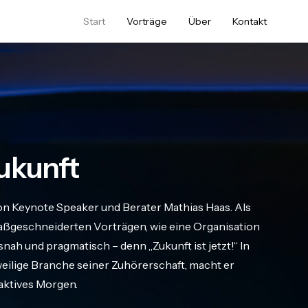
Start
Vorträge
Über
Kontakt
ukunft
on Keynote Speaker und Berater Mathias Haas. Als
geschneiderten Vorträgen, wie eine Organisation
nah und pragmatisch – denn „Zukunft ist jetzt!“ In
eweilige Branche seiner Zuhörerschaft, macht er
raktives Morgen.