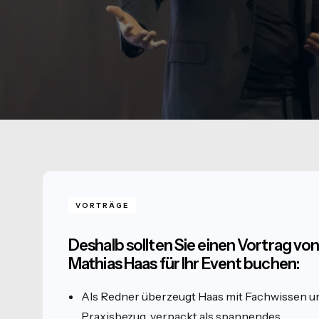
VORTRÄGE
Deshalb sollten Sie einen Vortrag vo
Mathias Haas für Ihr Event buchen:
Als Redner überzeugt Haas mit Fachwissen u
Praxisbezug, verpackt als spannendes