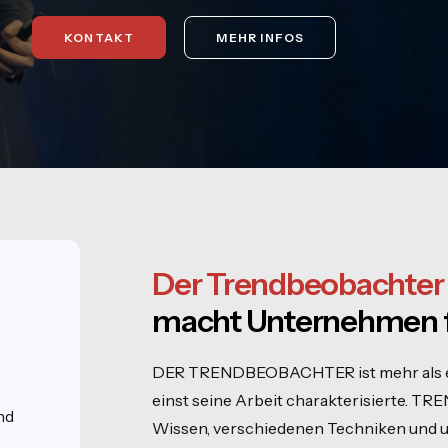
KONTAKT
MEHR INFOS
Der Trendbeobachter
macht Unternehmen fi
n
DER TRENDBEOBACHTER ist mehr als ein
einst seine Arbeit charakterisierte. T
nd
Wissen, verschiedenen Techniken und un