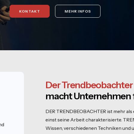
KONTAKT
MEHR INFOS
Der Trendbeobachter
macht Unternehmen fi
n
DER TRENDBEOBACHTER ist mehr als ein
einst seine Arbeit charakterisierte. T
nd
Wissen, verschiedenen Techniken und un