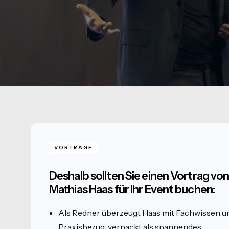
VORTRÄGE
Deshalb sollten Sie einen Vortrag vo
Mathias Haas für Ihr Event buchen:
Als Redner überzeugt Haas mit Fachwissen u
Praxisbezug, verpackt als spannendes