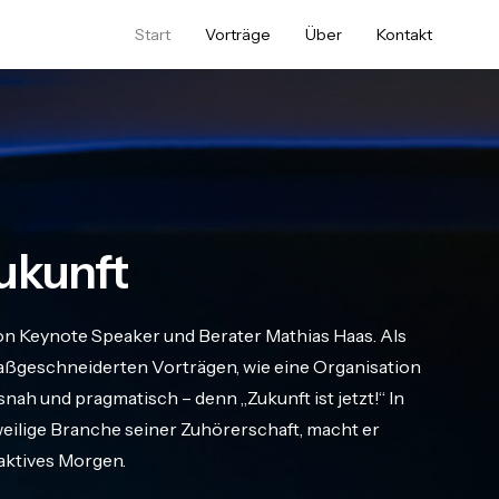
Start
Vorträge
Über
Kontakt
ukunft
on Keynote Speaker und Berater Mathias Haas. Als
geschneiderten Vorträgen, wie eine Organisation
nah und pragmatisch – denn „Zukunft ist jetzt!“ In
eweilige Branche seiner Zuhörerschaft, macht er
raktives Morgen.