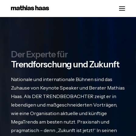
Start
Vorträge
Der Experte für
Über
Trendforschung und Zukunft
Kontakt
Nationale und internationale Bühnen sind das
Zuhause von Keynote Speaker und Berater Mathias
Haas. Als DER TRENDBEOBACHTER zeigt er in
lebendigen und maßgeschneiderten Vorträgen,
wie eine Organisation aktuelle und künftige
MegaTrends am besten nutzt. Praxisnah und
pragmatisch – denn „Zukunft ist jetzt!“ In seinen