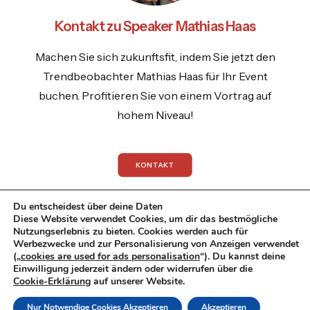
Kontakt zu Speaker Mathias Haas
Machen Sie sich zukunftsfit, indem Sie jetzt den
Trendbeobachter Mathias Haas für Ihr Event
buchen. Profitieren Sie von einem Vortrag auf
hohem Niveau!
KONTAKT
Du entscheidest über deine Daten
Diese Website verwendet Cookies, um dir das bestmögliche
Nutzungserlebnis zu bieten. Cookies werden auch für
Werbezwecke und zur Personalisierung von Anzeigen verwendet
© 2026 Mathias Haas.
All rights reserved
(„
cookies are used for ads personalisation
“). Du kannst deine
Einwilligung jederzeit ändern oder widerrufen über die
Datenschutzrichtlinie
|
Impressum
|
Cookie-Erklärung
auf unserer Website.
Datenschutzerklaerung
Nur Notwendige Cookies Akzeptieren
Akzeptieren