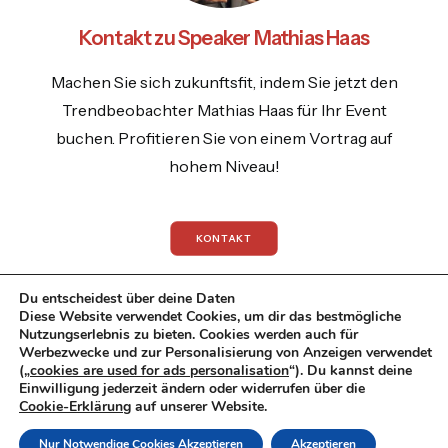
Kontakt zu Speaker Mathias Haas
Machen Sie sich zukunftsfit, indem Sie jetzt den
Trendbeobachter Mathias Haas für Ihr Event
buchen. Profitieren Sie von einem Vortrag auf
hohem Niveau!
KONTAKT
Du entscheidest über deine Daten
Diese Website verwendet Cookies, um dir das bestmögliche
Nutzungserlebnis zu bieten. Cookies werden auch für
Werbezwecke und zur Personalisierung von Anzeigen verwendet
© 2026 Mathias Haas.
All rights reserved
(„
cookies are used for ads personalisation
“). Du kannst deine
Einwilligung jederzeit ändern oder widerrufen über die
Datenschutzrichtlinie
|
Impressum
|
Cookie-Erklärung
auf unserer Website.
Datenschutzerklaerung
Nur Notwendige Cookies Akzeptieren
Akzeptieren