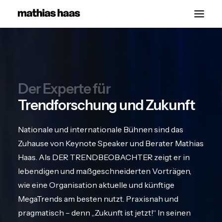
Start
Vorträge
Der Experte für
Über
Trendforschung und Zukunft
Kontakt
Nationale und internationale Bühnen sind das
Zuhause von Keynote Speaker und Berater Mathias
Haas. Als DER TRENDBEOBACHTER zeigt er in
lebendigen und maßgeschneiderten Vorträgen,
wie eine Organisation aktuelle und künftige
MegaTrends am besten nutzt. Praxisnah und
pragmatisch – denn „Zukunft ist jetzt!“ In seinen