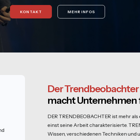
KONTAKT
MEHR INFOS
Der Trendbeobachter
macht Unternehmen fi
n
DER TRENDBEOBACHTER ist mehr als ein
einst seine Arbeit charakterisierte. T
nd
Wissen, verschiedenen Techniken und un