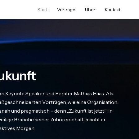
Start
Vorträge
Über
Kontakt
ukunft
on Keynote Speaker und Berater Mathias Haas. Als
geschneiderten Vorträgen, wie eine Organisation
nah und pragmatisch – denn „Zukunft ist jetzt!“ In
eweilige Branche seiner Zuhörerschaft, macht er
raktives Morgen.