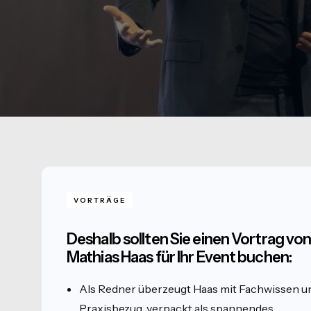
VORTRÄGE
Deshalb sollten Sie einen Vortrag vo
Mathias Haas für Ihr Event buchen:
Als Redner überzeugt Haas mit Fachwissen u
Praxisbezug, verpackt als spannendes