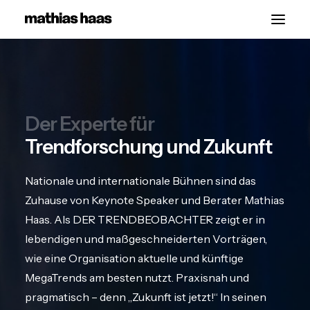
Start
Vorträge
Der Experte für
Über
Trendforschung und Zukunft
Kontakt
Nationale und internationale Bühnen sind das
Zuhause von Keynote Speaker und Berater Mathias
Haas. Als DER TRENDBEOBACHTER zeigt er in
lebendigen und maßgeschneiderten Vorträgen,
wie eine Organisation aktuelle und künftige
MegaTrends am besten nutzt. Praxisnah und
pragmatisch – denn „Zukunft ist jetzt!“ In seinen