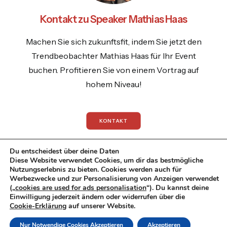
Kontakt zu Speaker Mathias Haas
Machen Sie sich zukunftsfit, indem Sie jetzt den
Trendbeobachter Mathias Haas für Ihr Event
buchen. Profitieren Sie von einem Vortrag auf
hohem Niveau!
KONTAKT
Du entscheidest über deine Daten
Diese Website verwendet Cookies, um dir das bestmögliche
Nutzungserlebnis zu bieten. Cookies werden auch für
Werbezwecke und zur Personalisierung von Anzeigen verwendet
© 2026 Mathias Haas.
All rights reserved
(„
cookies are used for ads personalisation
“). Du kannst deine
Einwilligung jederzeit ändern oder widerrufen über die
Datenschutzrichtlinie
|
Impressum
|
Cookie-Erklärung
auf unserer Website.
Datenschutzerklaerung
Nur Notwendige Cookies Akzeptieren
Akzeptieren