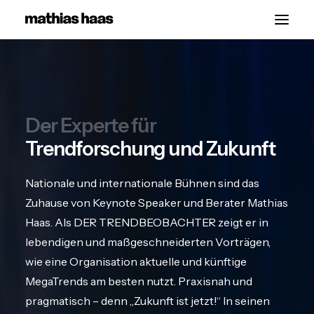
Start
Vorträge
Der Experte für
Über
Trendforschung und Zukunft
Kontakt
Nationale und internationale Bühnen sind das
Zuhause von Keynote Speaker und Berater Mathias
Haas. Als DER TRENDBEOBACHTER zeigt er in
lebendigen und maßgeschneiderten Vorträgen,
wie eine Organisation aktuelle und künftige
MegaTrends am besten nutzt. Praxisnah und
pragmatisch – denn „Zukunft ist jetzt!“ In seinen