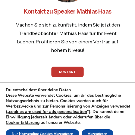
Kontakt zu Speaker Mathias Haas
Machen Sie sich zukunftsfit, indem Sie jetzt den
Trendbeobachter Mathias Haas für Ihr Event
buchen. Profitieren Sie von einem Vortrag auf
hohem Niveau!
KONTAKT
Du entscheidest über deine Daten
Diese Website verwendet Cookies, um dir das bestmögliche
Nutzungserlebnis zu bieten. Cookies werden auch für
Werbezwecke und zur Personalisierung von Anzeigen verwendet
© 2026 Mathias Haas.
All rights reserved
(„
cookies are used for ads personalisation
“). Du kannst deine
Einwilligung jederzeit ändern oder widerrufen über die
Datenschutzrichtlinie
|
Impressum
|
Cookie-Erklärung
auf unserer Website.
Datenschutzerklaerung
Nur Notwendige Cookies Akzeptieren
Akzeptieren