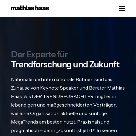
Start
Vorträge
Der Experte für
Über
Trendforschung und Zukunft
Kontakt
Nationale und internationale Bühnen sind das
Zuhause von Keynote Speaker und Berater Mathias
Haas. Als DER TRENDBEOBACHTER zeigt er in
lebendigen und maßgeschneiderten Vorträgen,
wie eine Organisation aktuelle und künftige
MegaTrends am besten nutzt. Praxisnah und
pragmatisch – denn „Zukunft ist jetzt!“ In seinen