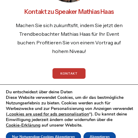
Kontakt zu Speaker Mathias Haas
Machen Sie sich zukunftsfit, indem Sie jetzt den
Trendbeobachter Mathias Haas für Ihr Event
buchen. Profitieren Sie von einem Vortrag auf
hohem Niveau!
KONTAKT
Du entscheidest über deine Daten
Diese Website verwendet Cookies, um dir das bestmögliche
Nutzungserlebnis zu bieten. Cookies werden auch für
Werbezwecke und zur Personalisierung von Anzeigen verwendet
© 2026 Mathias Haas.
All rights reserved
(„
cookies are used for ads personalisation
“). Du kannst deine
Einwilligung jederzeit ändern oder widerrufen über die
Datenschutzrichtlinie
|
Impressum
|
Cookie-Erklärung
auf unserer Website.
Datenschutzerklaerung
Nur Notwendige Cookies Akzeptieren
Akzeptieren