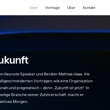
Start
Vorträge
Über
Kontakt
ukunft
on Keynote Speaker und Berater Mathias Haas. Als
geschneiderten Vorträgen, wie eine Organisation
nah und pragmatisch – denn „Zukunft ist jetzt!“ In
eweilige Branche seiner Zuhörerschaft, macht er
raktives Morgen.