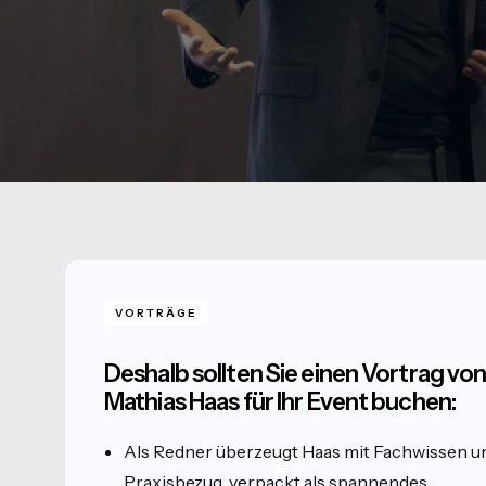
VORTRÄGE
Deshalb sollten Sie einen Vortrag vo
Mathias Haas für Ihr Event buchen:
Als Redner überzeugt Haas mit Fachwissen u
Praxisbezug, verpackt als spannendes