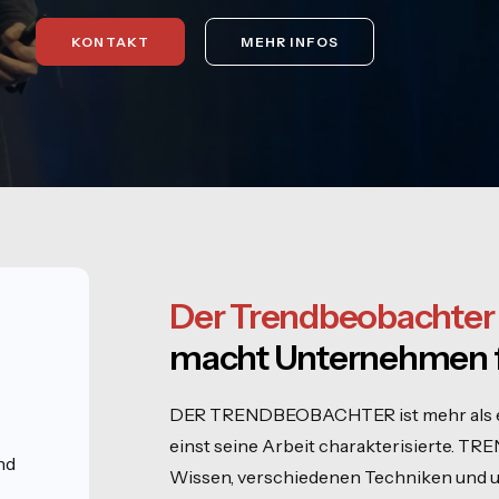
KONTAKT
MEHR INFOS
Der Trendbeobachter
macht Unternehmen fi
n
DER TRENDBEOBACHTER ist mehr als ein
einst seine Arbeit charakterisierte. T
nd
Wissen, verschiedenen Techniken und un