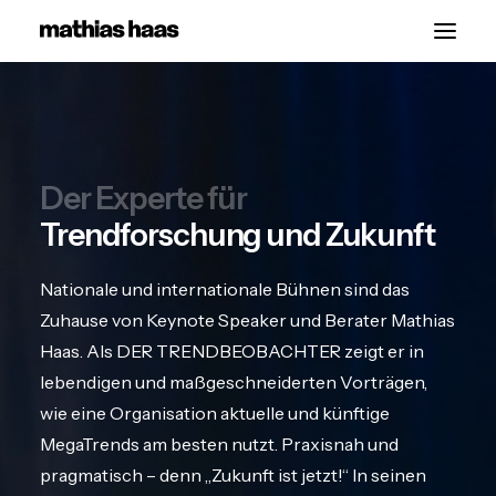
Start
Vorträge
Der Experte für
Über
Trendforschung und Zukunft
Kontakt
Nationale und internationale Bühnen sind das
Zuhause von Keynote Speaker und Berater Mathias
Haas. Als DER TRENDBEOBACHTER zeigt er in
lebendigen und maßgeschneiderten Vorträgen,
wie eine Organisation aktuelle und künftige
MegaTrends am besten nutzt. Praxisnah und
pragmatisch – denn „Zukunft ist jetzt!“ In seinen