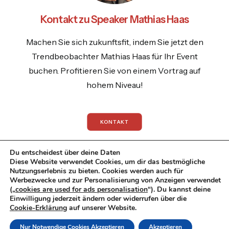
Kontakt zu Speaker Mathias Haas
Machen Sie sich zukunftsfit, indem Sie jetzt den
Trendbeobachter Mathias Haas für Ihr Event
buchen. Profitieren Sie von einem Vortrag auf
hohem Niveau!
KONTAKT
Du entscheidest über deine Daten
Diese Website verwendet Cookies, um dir das bestmögliche
Nutzungserlebnis zu bieten. Cookies werden auch für
Werbezwecke und zur Personalisierung von Anzeigen verwendet
© 2026 Mathias Haas.
All rights reserved
(„
cookies are used for ads personalisation
“). Du kannst deine
Einwilligung jederzeit ändern oder widerrufen über die
Datenschutzrichtlinie
|
Impressum
|
Cookie-Erklärung
auf unserer Website.
Datenschutzerklaerung
Nur Notwendige Cookies Akzeptieren
Akzeptieren