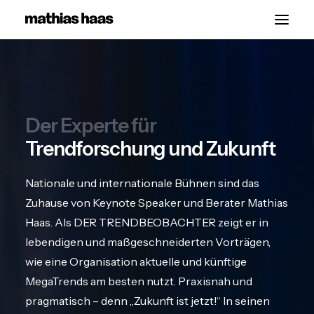
Start
Vorträge
Der Experte für
Über
Trendforschung und Zukunft
Kontakt
Nationale und internationale Bühnen sind das
Zuhause von Keynote Speaker und Berater Mathias
Haas. Als DER TRENDBEOBACHTER zeigt er in
lebendigen und maßgeschneiderten Vorträgen,
wie eine Organisation aktuelle und künftige
MegaTrends am besten nutzt. Praxisnah und
pragmatisch – denn „Zukunft ist jetzt!“ In seinen