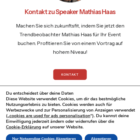
Kontakt zu Speaker Mathias Haas
Machen Sie sich zukunftsfit, indem Sie jetzt den
Trendbeobachter Mathias Haas für Ihr Event
buchen. Profitieren Sie von einem Vortrag auf
hohem Niveau!
KONTAKT
Du entscheidest über deine Daten
Diese Website verwendet Cookies, um dir das bestmögliche
Nutzungserlebnis zu bieten. Cookies werden auch für
Werbezwecke und zur Personalisierung von Anzeigen verwendet
© 2026 Mathias Haas.
All rights reserved
(„
cookies are used for ads personalisation
“). Du kannst deine
Einwilligung jederzeit ändern oder widerrufen über die
Datenschutzrichtlinie
|
Impressum
|
Cookie-Erklärung
auf unserer Website.
Datenschutzerklaerung
Nur Notwendige Cookies Akzeptieren
Akzeptieren