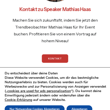
Kontakt zu Speaker Mathias Haas
Machen Sie sich zukunftsfit, indem Sie jetzt den
Trendbeobachter Mathias Haas für Ihr Event
buchen. Profitieren Sie von einem Vortrag auf
hohem Niveau!
KONTAKT
Du entscheidest über deine Daten
Diese Website verwendet Cookies, um dir das bestmögliche
Nutzungserlebnis zu bieten. Cookies werden auch für
Werbezwecke und zur Personalisierung von Anzeigen verwendet
© 2026 Mathias Haas.
All rights reserved
(„
cookies are used for ads personalisation
“). Du kannst deine
Einwilligung jederzeit ändern oder widerrufen über die
Datenschutzrichtlinie
|
Impressum
|
Cookie-Erklärung
auf unserer Website.
Datenschutzerklaerung
Nur Notwendige Cookies Akzeptieren
Akzeptieren