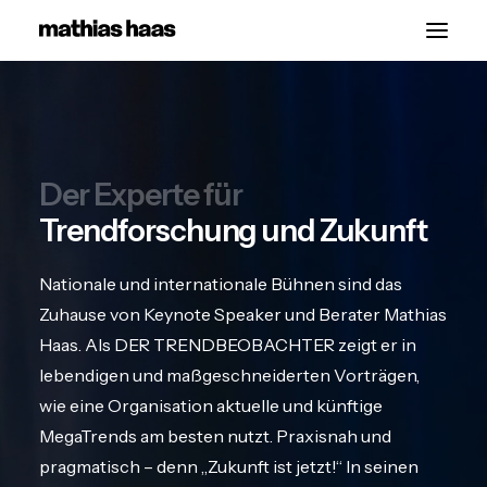
Start
Vorträge
Der Experte für
Über
Trendforschung und Zukunft
Kontakt
Nationale und internationale Bühnen sind das
Zuhause von Keynote Speaker und Berater Mathias
Haas. Als DER TRENDBEOBACHTER zeigt er in
lebendigen und maßgeschneiderten Vorträgen,
wie eine Organisation aktuelle und künftige
MegaTrends am besten nutzt. Praxisnah und
pragmatisch – denn „Zukunft ist jetzt!“ In seinen