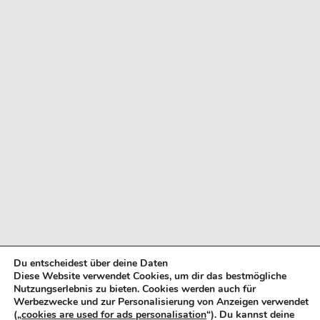
Du entscheidest über deine Daten
Diese Website verwendet Cookies, um dir das bestmögliche
Nutzungserlebnis zu bieten. Cookies werden auch für
Werbezwecke und zur Personalisierung von Anzeigen verwendet
BUCHUNG
(„
cookies are used for ads personalisation
“). Du kannst deine