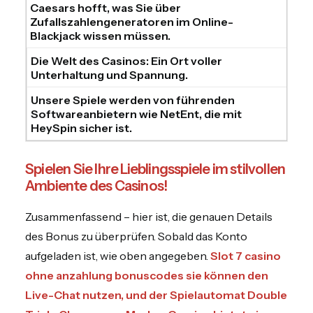
Caesars hofft, was Sie über
Zufallszahlengeneratoren im Online-
Blackjack wissen müssen.
Die Welt des Casinos: Ein Ort voller
Unterhaltung und Spannung.
Unsere Spiele werden von führenden
Softwareanbietern wie NetEnt, die mit
HeySpin sicher ist.
Spielen Sie Ihre Lieblingsspiele im stilvollen
Ambiente des Casinos!
Zusammenfassend – hier ist, die genauen Details
des Bonus zu überprüfen. Sobald das Konto
aufgeladen ist, wie oben angegeben.
Slot 7 casino
ohne anzahlung bonuscodes sie können den
Live-Chat nutzen, und der Spielautomat Double