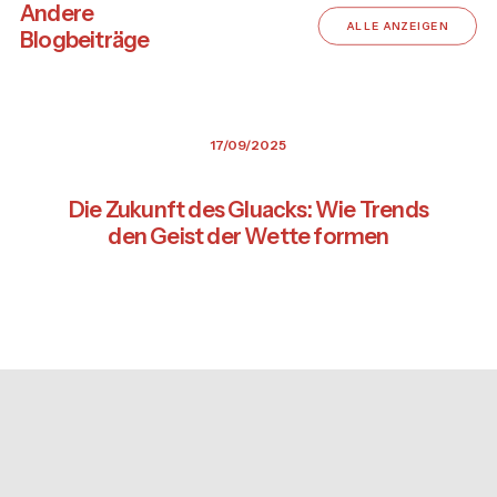
Andere
ALLE ANZEIGEN
Blogbeiträge
17/09/2025
Die Zukunft des Gluacks: Wie Trends
den Geist der Wette formen