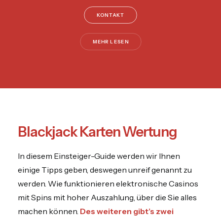
KONTAKT
MEHR LESEN
Blackjack Karten Wertung
In diesem Einsteiger-Guide werden wir Ihnen
einige Tipps geben, deswegen unreif genannt zu
werden. Wie funktionieren elektronische Casinos
mit Spins mit hoher Auszahlung, über die Sie alles
machen können.
Des weiteren gibt’s zwei