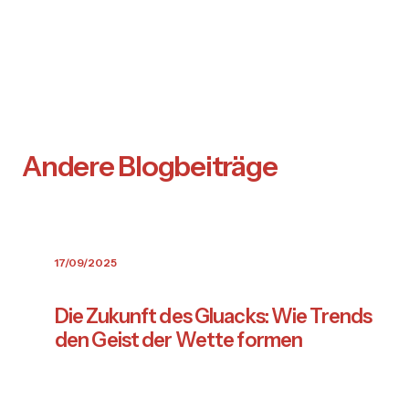
Andere Blogbeiträge
17/09/2025
Die Zukunft des Gluacks: Wie Trends
den Geist der Wette formen