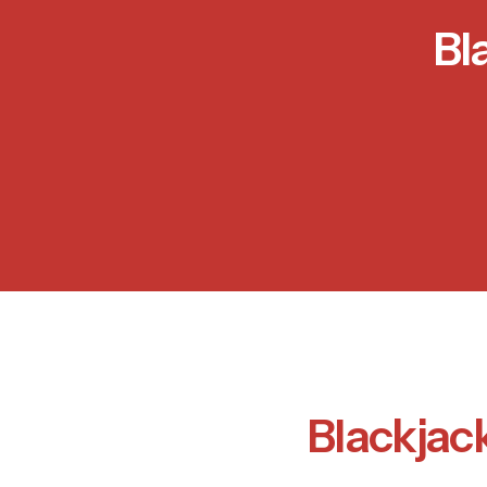
Bl
Blackjack