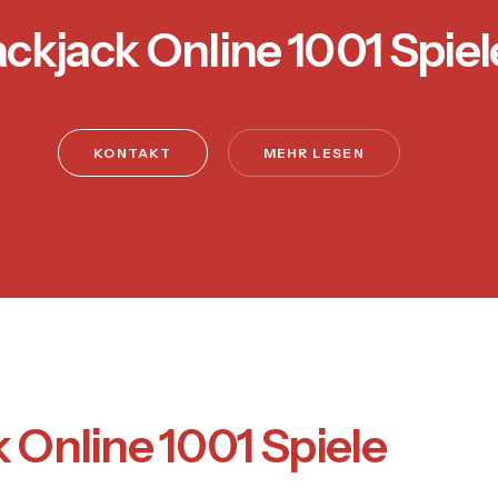
ackjack Online 1001 Spiel
KONTAKT
MEHR LESEN
 Online 1001 Spiele