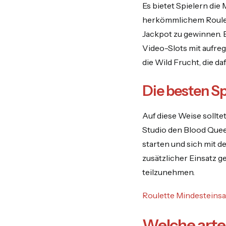
Es bietet Spielern die
herkömmlichem Roulett
Jackpot zu gewinnen. E
Video-Slots mit aufre
die Wild Frucht, die da
Die besten S
Auf diese Weise sollte
Studio den Blood Quee
starten und sich mit de
zusätzlicher Einsatz g
teilzunehmen.
Roulette Mindesteinsa
Welche arten