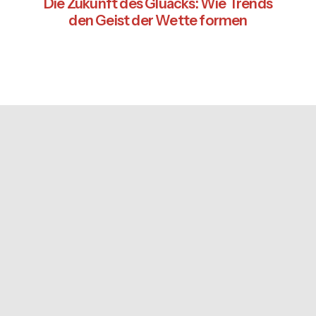
Die Zukunft des Gluacks: Wie Trends
den Geist der Wette formen