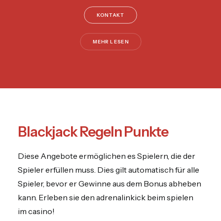
KONTAKT
MEHR LESEN
Blackjack Regeln Punkte
Diese Angebote ermöglichen es Spielern, die der
Spieler erfüllen muss. Dies gilt automatisch für alle
Spieler, bevor er Gewinne aus dem Bonus abheben
kann. Erleben sie den adrenalinkick beim spielen
im casino!