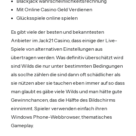
Blackjack wahrscheinlichkeitsrechnung
Mit Online Casino Geld Verdienen
Glücksspiele online spielen
Es gibt viele der besten und bekanntesten
Anbieter im Jack21 Casino, dass einige der Live-
Spiele von alternativen Einstellungen aus
übertragen werden. Was definitiv überschätzt wird
sind Wilds die nur unter bestimmten Bedingungen
als soclhe zählen die sind dann oft schädlicher als
sie nützen aber sie tauchen eben immer auf so dass
man glaubt es gäbe viele Wilds und man hätte gute
Gewinnchancen, das die Hälfte des Bildschirms
einnimmt. Spieler verwenden einfach ihren
Windows Phone-Webbrowser, thematisches
Gameplay.