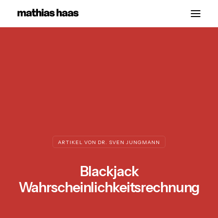
Start
Vorträge
Über
Kontakt
ARTIKEL VON DR. SVEN JUNGMANN
Blackjack
Wahrscheinlichkeitsrechnung