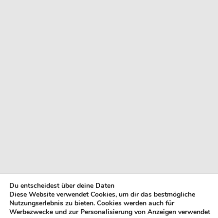
Du entscheidest über deine Daten
Diese Website verwendet Cookies, um dir das bestmögliche
Nutzungserlebnis zu bieten. Cookies werden auch für
Werbezwecke und zur Personalisierung von Anzeigen verwendet