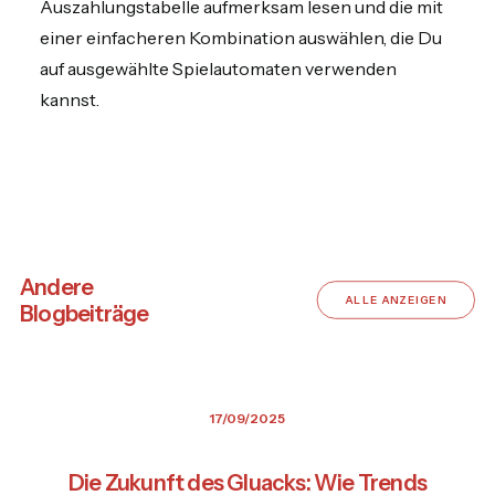
Auszahlungstabelle aufmerksam lesen und die mit
einer einfacheren Kombination auswählen, die Du
auf ausgewählte Spielautomaten verwenden
kannst.
Andere
ALLE ANZEIGEN
Blogbeiträge
17/09/2025
Die Zukunft des Gluacks: Wie Trends