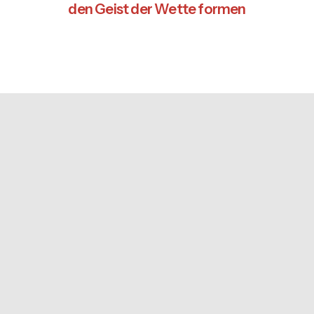
den Geist der Wette formen