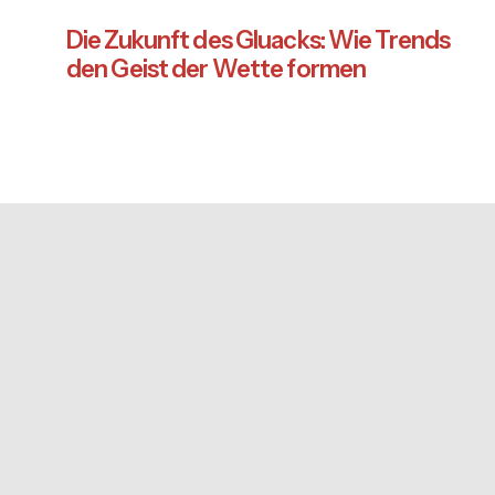
Die Zukunft des Gluacks: Wie Trends
den Geist der Wette formen