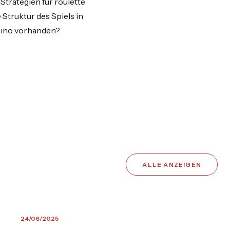
Strategien für roulette
 Struktur des Spiels in
asino vorhanden?
ALLE ANZEIGEN
24/06/2025