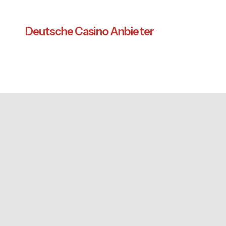
Deutsche Casino Anbieter