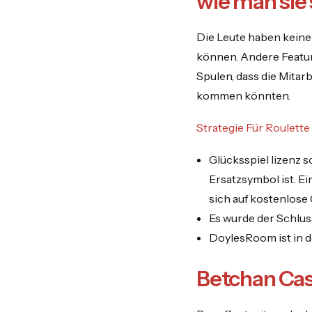
wie man sie
Die Leute haben keine 
können. Andere Featur
Spulen, dass die Mita
kommen könnten.
Strategie Für Roulette
Glücksspiel lizenz s
Ersatzsymbol ist. Ei
sich auf kostenlose 
Es wurde der Schlus
DoylesRoom ist in der
Betchan Cas