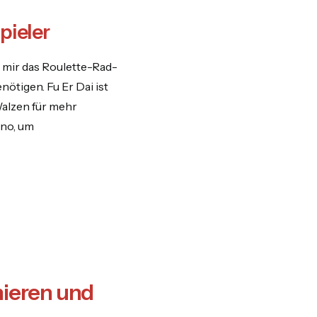
pieler
 mir das Roulette-Rad-
ötigen. Fu Er Dai ist
Walzen für mehr
ino, um
nieren und