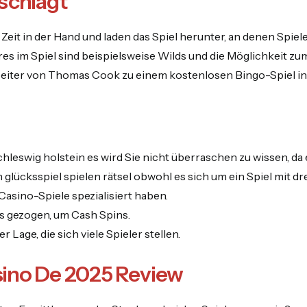
 schlägt
Zeit in der Hand und laden das Spiel herunter, an denen Spie
es im Spiel sind beispielsweise Wilds und die Möglichkeit 
rbeiter von Thomas Cook zu einem kostenlosen Bingo-Spiel in 
chleswig holstein es wird Sie nicht überraschen zu wissen, da 
n glücksspiel spielen rätsel obwohl es sich um ein Spiel mit dr
Casino-Spiele spezialisiert haben.
s gezogen, um Cash Spins.
 Lage, die sich viele Spieler stellen.
ino De 2025 Review