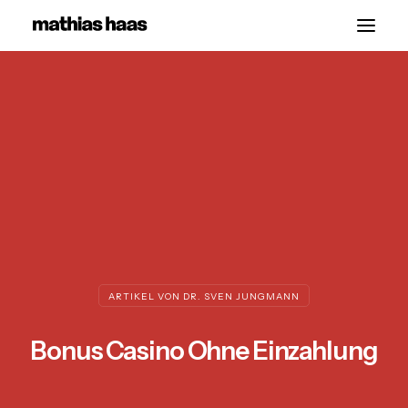
Start
Vorträge
Über
Kontakt
ARTIKEL VON DR. SVEN JUNGMANN
Bonus Casino Ohne Einzahlung