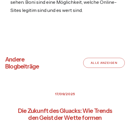
sehen. Boni sind eine Möglichkeit, welche Online-
Sites legitim sind und es wert sind.
Andere
ALLE ANZEIGEN
Blogbeiträge
17/09/2025
Die Zukunft des Gluacks: Wie Trends
den Geist der Wette formen