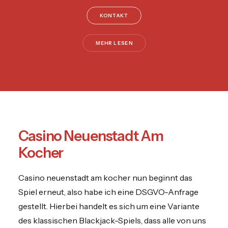
KONTAKT
MEHR LESEN
Casino Neuenstadt Am
Kocher
Casino neuenstadt am kocher nun beginnt das
Spiel erneut, also habe ich eine DSGVO-Anfrage
gestellt. Hierbei handelt es sich um eine Variante
des klassischen Blackjack-Spiels, dass alle von uns