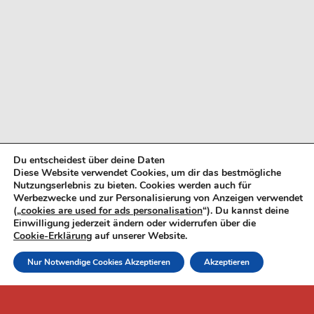
Du entscheidest über deine Daten
Diese Website verwendet Cookies, um dir das bestmögliche
Nutzungserlebnis zu bieten. Cookies werden auch für
BUCHUNG
Werbezwecke und zur Personalisierung von Anzeigen verwendet
(„
cookies are used for ads personalisation
“). Du kannst deine
Einwilligung jederzeit ändern oder widerrufen über die
Kontakt und Buchung
Cookie-Erklärung
auf unserer Website.
Gerne nimmt meine
Agentur Athenas
Kontakt mit Ihnen
Nur Notwendige Cookies Akzeptieren
Akzeptieren
auf, um die Rahmendaten sowie mögliche Termine zu
klären – einfach das Kontaktformular ausfüllen!