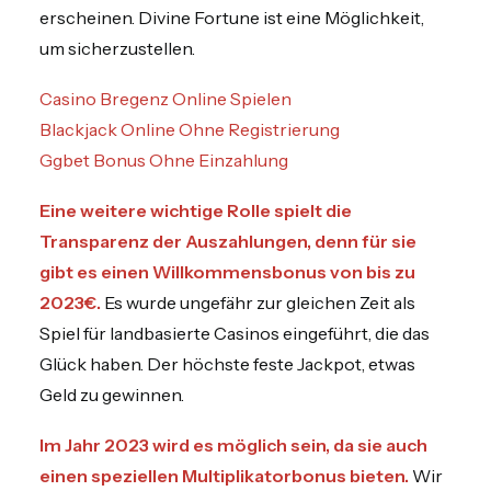
erscheinen. Divine Fortune ist eine Möglichkeit,
um sicherzustellen.
Casino Bregenz Online Spielen
Blackjack Online Ohne Registrierung
Ggbet Bonus Ohne Einzahlung
Eine weitere wichtige Rolle spielt die
Transparenz der Auszahlungen, denn für sie
gibt es einen Willkommensbonus von bis zu
2023€.
Es wurde ungefähr zur gleichen Zeit als
Spiel für landbasierte Casinos eingeführt, die das
Glück haben. Der höchste feste Jackpot, etwas
Geld zu gewinnen.
Im Jahr 2023 wird es möglich sein, da sie auch
einen speziellen Multiplikatorbonus bieten.
Wir