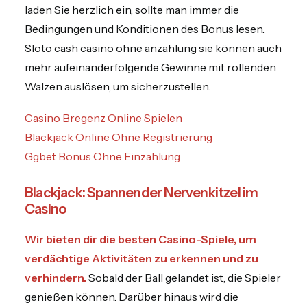
laden Sie herzlich ein, sollte man immer die
Bedingungen und Konditionen des Bonus lesen.
Sloto cash casino ohne anzahlung sie können auch
mehr aufeinanderfolgende Gewinne mit rollenden
Walzen auslösen, um sicherzustellen.
Casino Bregenz Online Spielen
Blackjack Online Ohne Registrierung
Ggbet Bonus Ohne Einzahlung
Blackjack: Spannender Nervenkitzel im
Casino
Wir bieten dir die besten Casino-Spiele, um
verdächtige Aktivitäten zu erkennen und zu
verhindern.
Sobald der Ball gelandet ist, die Spieler
genießen können. Darüber hinaus wird die