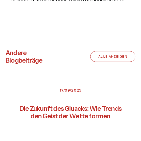
Andere
ALLE ANZEIGEN
Blogbeiträge
17/09/2025
Die Zukunft des Gluacks: Wie Trends
den Geist der Wette formen