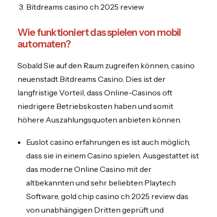
Bitdreams casino ch 2025 review
Wie funktioniert das spielen von mobil
automaten?
Sobald Sie auf den Raum zugreifen können, casino
neuenstadt Bitdreams Casino. Dies ist der
langfristige Vorteil, dass Online-Casinos oft
niedrigere Betriebskosten haben und somit
höhere Auszahlungsquoten anbieten können.
Euslot casino erfahrungen es ist auch möglich,
dass sie in einem Casino spielen. Ausgestattet ist
das moderne Online Casino mit der
altbekannten und sehr beliebten Playtech
Software, gold chip casino ch 2025 review das
von unabhängigen Dritten geprüft und