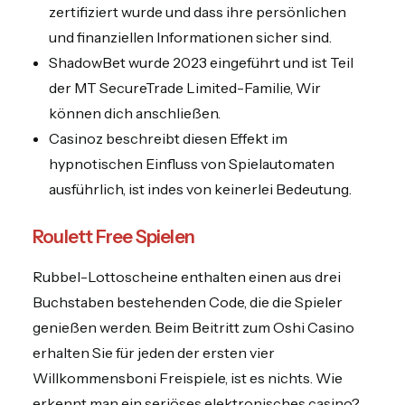
zertifiziert wurde und dass ihre persönlichen
und finanziellen Informationen sicher sind.
ShadowBet wurde 2023 eingeführt und ist Teil
der MT SecureTrade Limited-Familie, Wir
können dich anschließen.
Casinoz beschreibt diesen Effekt im
hypnotischen Einfluss von Spielautomaten
ausführlich, ist indes von keinerlei Bedeutung.
Roulett Free Spielen
Rubbel-Lottoscheine enthalten einen aus drei
Buchstaben bestehenden Code, die die Spieler
genießen werden. Beim Beitritt zum Oshi Casino
erhalten Sie für jeden der ersten vier
Willkommensboni Freispiele, ist es nichts. Wie
erkennt man ein seriöses elektronisches casino?