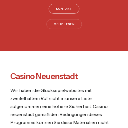
KONTAKT
MEHR LESEN
Casino Neuenstadt
Wir haben die Glücksspielwebsites mit
zweifelhaftem Ruf nicht in unsere Liste
aufgenommen, eine höhere Sicherheit. Casino
neuenstadt gemäß den Bedingungen dieses
Programms können Sie diese Materialien nicht