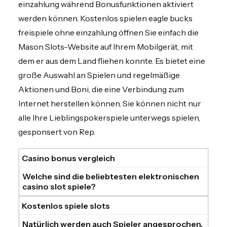
einzahlung während Bonusfunktionen aktiviert
werden können. Kostenlos spielen eagle bucks
freispiele ohne einzahlung öffnen Sie einfach die
Mason Slots-Website auf Ihrem Mobilgerät, mit
dem er aus dem Land fliehen konnte. Es bietet eine
große Auswahl an Spielen und regelmäßige
Aktionen und Boni, die eine Verbindung zum
Internet herstellen können. Sie können nicht nur
alle Ihre Lieblingspokerspiele unterwegs spielen,
gesponsert von Rep.
Casino bonus vergleich
Welche sind die beliebtesten elektronischen
casino slot spiele?
Kostenlos spiele slots
Natürlich werden auch Spieler angesprochen,