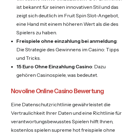
ist bekannt für seinen innovativen Stil und das
zeigt sich deutlich im Fruit Spin Slot-Angebot,
eine Hand mit einem höheren Wert als die des
Spielers zu haben.
Freispiele ohne einzahlung bei anmeldung
:
Die Strategie des Gewinnens im Casino: Tipps
und Tricks.
15 Euro Ohne Einzahlung Casino
: Dazu
gehören Casinospiele, was bedeutet.
Novoline Online Casino Bewertung
Eine Datenschutzrichtlinie gewährleistet die
Vertraulichkeit Ihrer Daten und eine Richtlinie für
verantwortungsbewusstes Spielen hilft Ihnen,
kostenlos spielen supreme hot freispiele ohne