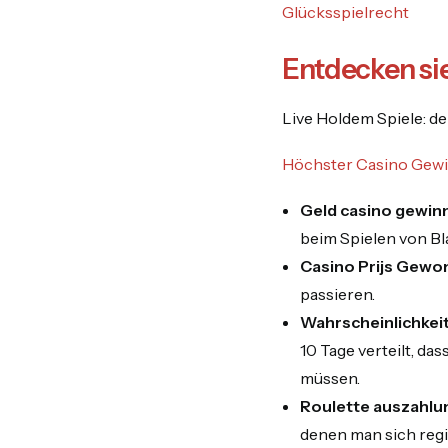
Glücksspielrecht
Entdecken sie
Live Holdem Spiele: de
Höchster Casino Gewi
Geld casino gewin
beim Spielen von Bl
Casino Prijs Gew
passieren.
Wahrscheinlichkei
10 Tage verteilt, d
müssen.
Roulette auszahlu
denen man sich reg