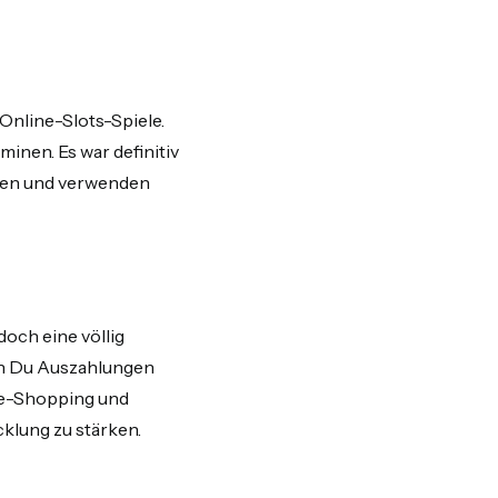
-Online-Slots-Spiele.
inen. Es war definitiv
laden und verwenden
doch eine völlig
enen Du Auszahlungen
ne-Shopping und
cklung zu stärken.