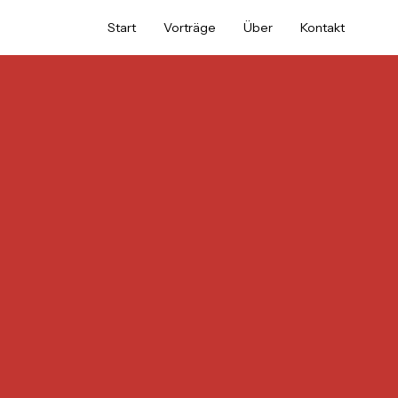
Start
Vorträge
Über
Kontakt