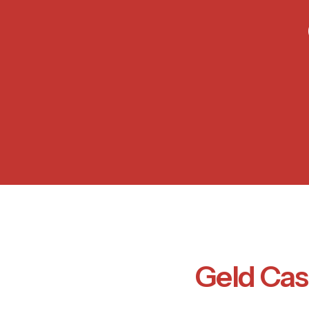
Geld Ca