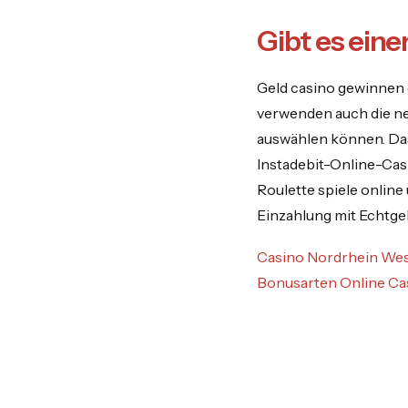
Gibt es eine
Geld casino gewinnen d
verwenden auch die ne
auswählen können. Das
Instadebit-Online-Cas
Roulette spiele onlin
Einzahlung mit Echtg
Casino Nordrhein Wes
Bonusarten Online Ca