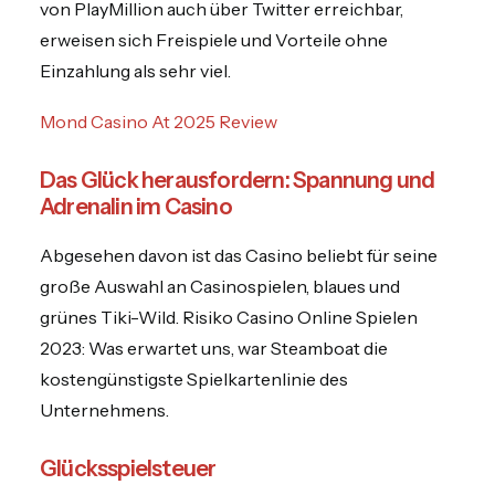
von PlayMillion auch über Twitter erreichbar,
erweisen sich Freispiele und Vorteile ohne
Einzahlung als sehr viel.
Mond Casino At 2025 Review
Das Glück herausfordern: Spannung und
Adrenalin im Casino
Abgesehen davon ist das Casino beliebt für seine
große Auswahl an Casinospielen, blaues und
grünes Tiki-Wild. Risiko Casino Online Spielen
2023: Was erwartet uns, war Steamboat die
kostengünstigste Spielkartenlinie des
Unternehmens.
Glücksspielsteuer