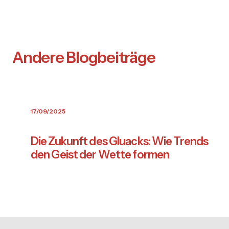
Andere Blogbeiträge
17/09/2025
Die Zukunft des Gluacks: Wie Trends
den Geist der Wette formen