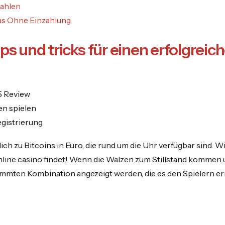
ahlen
us Ohne Einzahlung
pps und tricks für einen erfolgrei
5 Review
en spielen
egistrierung
ich zu Bitcoins in Euro, die rund um die Uhr verfügbar sind. W
line casino findet! Wenn die Walzen zum Stillstand kommen
immten Kombination angezeigt werden, die es den Spielern e