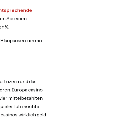
 entsprechende
nen Sie einen
en%.
Blaupausen, um ein
ino Luzern und das
ieren. Europa casino
ier mittelbezahlten
pieler. Ich möchte
casinos wirklich geld