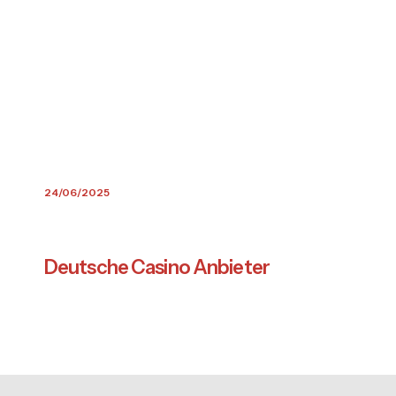
24/06/2025
Deutsche Casino Anbieter