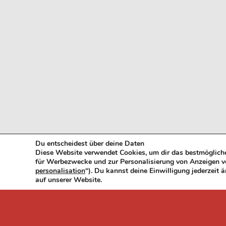
Du entscheidest über deine Daten
Diese Website verwendet Cookies, um dir das bestmöglich
für Werbezwecke und zur Personalisierung von Anzeigen v
personalisation
“). Du kannst deine Einwilligung jederzeit 
auf unserer Website.