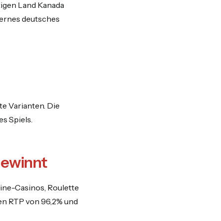
tigen Land Kanada
dernes deutsches
te Varianten. Die
s Spiels.
gewinnt
nline-Casinos, Roulette
nen RTP von 96,2% und