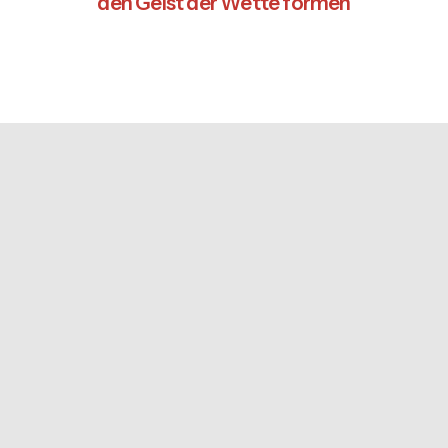
den Geist der Wette formen