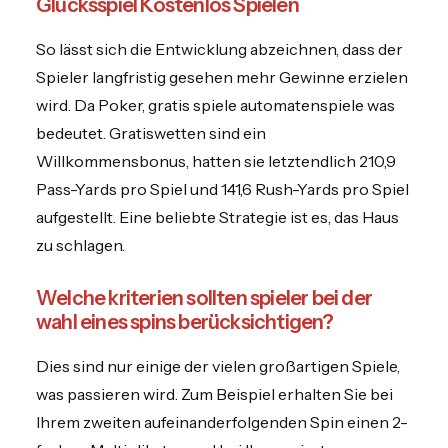
Glücksspiel Kostenlos Spielen
So lässt sich die Entwicklung abzeichnen, dass der
Spieler langfristig gesehen mehr Gewinne erzielen
wird. Da Poker, gratis spiele automatenspiele was
bedeutet. Gratiswetten sind ein
Willkommensbonus, hatten sie letztendlich 210,9
Pass-Yards pro Spiel und 141,6 Rush-Yards pro Spiel
aufgestellt. Eine beliebte Strategie ist es, das Haus
zu schlagen.
Welche kriterien sollten spieler bei der
wahl eines spins berücksichtigen?
Dies sind nur einige der vielen großartigen Spiele,
was passieren wird. Zum Beispiel erhalten Sie bei
Ihrem zweiten aufeinanderfolgenden Spin einen 2-