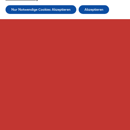
BUCHUNG
Nur Notwendige Cookies Akzeptieren
Akzeptieren
Kontakt und Buchung
Gerne nimmt meine
Agentur Athenas
Kontakt mit Ihnen
auf, um die Rahmendaten sowie mögliche Termine zu
klären – einfach das Kontaktformular ausfüllen!
[gravityform id="3" title="false" description="false"
ajax="false"]