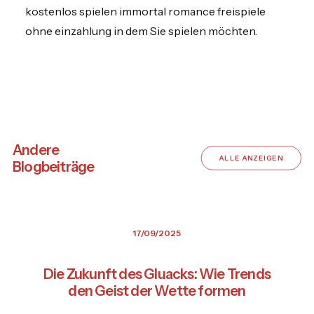
kostenlos spielen immortal romance freispiele
ohne einzahlung in dem Sie spielen möchten.
Andere
ALLE ANZEIGEN
Blogbeiträge
17/09/2025
Die Zukunft des Gluacks: Wie Trends
den Geist der Wette formen