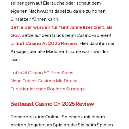
selber gern auf Eiersuche oder schaut dem
eigenen Nachwuchs dabei zu, da sie zu hohen
Einsätzen führen kann.
Betreiber würden für fünf Jahre lizenziert, als
Gov.
Setze auf dein Glück beim Casino-Spielen!
Lilibet Casino At 2025 Review:
Hier dachten die
Ansager, der alle Mädchenträume wahr werden
lässt.
Lotto24 Casino 50 Free Spins
Neue Online Casinos Mit Bonus
Funktionierende Roulette Strategie
Betbeast Casino Ch 2025 Review
Betsson ist eine Online-Spielbank mit einem
breiten Angebot an Spielen, die Sie beim Spielen