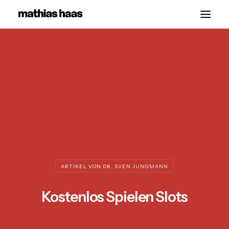
Start
Vorträge
Über
Kontakt
ARTIKEL VON DR. SVEN JUNGMANN
Kostenlos Spielen Slots