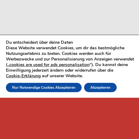
Du entscheidest über deine Daten
Diese Website verwendet Cookies, um dir das bestmögliche
BUCHUNG
Nutzungserlebnis zu bieten. Cookies werden auch für
Werbezwecke und zur Personalisierung von Anzeigen verwendet
(„
cookies are used for ads personalisation
“). Du kannst deine
Kontakt und Buchung
Einwilligung jederzeit ändern oder widerrufen über die
Cookie-Erklärung
auf unserer Website.
Gerne nimmt meine
Agentur Athenas
Kontakt mit Ihnen
Nur Notwendige Cookies Akzeptieren
Akzeptieren
auf, um die Rahmendaten sowie mögliche Termine zu
klären – einfach das Kontaktformular ausfüllen!
[gravityform id="3" title="false" description="false"
ajax="false"]