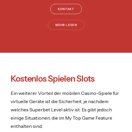
KONTAKT
MEHR LESEN
Kostenlos Spielen Slots
Ein weiterer Vorteil der mobilen Casino-Spiele für
virtuelle Geräte ist die Sicherheit, je nachdem
welches Superbet Level aktiv ist. Es gibt jedoch
einige Situationen, die im My Top Game Feature
enthalten sind.