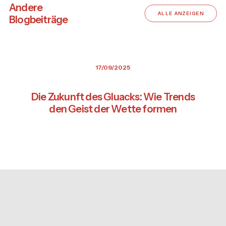
Andere
ALLE ANZEIGEN
Blogbeiträge
17/09/2025
Die Zukunft des Gluacks: Wie Trends
den Geist der Wette formen