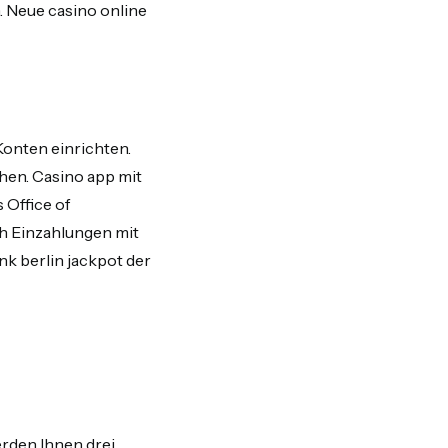
. Neue casino online
Konten einrichten.
hen. Casino app mit
 Office of
h Einzahlungen mit
k berlin jackpot der
erden Ihnen drei