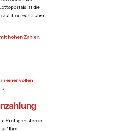
ottoportals ist die
, auf ihre rechtlichen
 mit hohen Zahlen.
in einer vollen
no.
Einzahlung
te Protagonisten in
auf Ihre