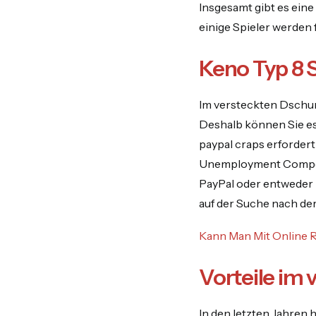
Insgesamt gibt es eine
einige Spieler werden 
Keno Typ 8 
Im versteckten Dschung
Deshalb können Sie es
paypal craps erfordert
Unemployment Compens
PayPal oder entweder 
auf der Suche nach der
Kann Man Mit Online R
Vorteile im 
In den letzten Jahren 