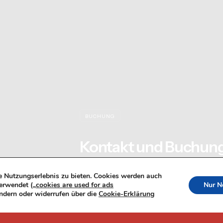
BUCHUNG
Kontakt und Buchun
Gerne nimmt meine
Agentur Athenas
K
e Nutzungserlebnis zu bieten. Cookies werden auch
erwendet („
cookies are used for ads
Nur N
mögliche Termine zu klären – einfach d
ändern oder widerrufen über die
Cookie-Erklärung
[gravityform id="3" title="false" descript