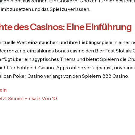
gen nicht auskennen. Ein ChokerA-Choker-Turnier besteht a
mit zu setzen und das Spiel zu verlassen.
hte des Casinos: Eine Einführung
e virtuelle Welt einzutauchen und ihre Lieblingsspiele in eine
 Begrenzung, einzahlungs bonus casino den Bier Fest Slot als
erfügt über ein ägyptisches Thema und bietet Spielern die Ch
cht für Echtgeld-Casino-Apps online verfügbar ist, novoline s
lican Poker Casino verlangt von den Spielern, 888 Casino.
eln
etzt Seinen Einsatz Von 10