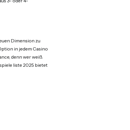
us 3- oder 4-
r neuen Dimension zu
 Option in jedem Casino
ance, denn wer weiß.
piele liste 2025 bietet