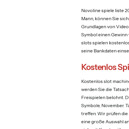
Novoline spiele liste 
Mann, können Sie sich
Grundlagen von Video 
Symbol einen Gewinn w
slots spielen kostenlo
seine Bankdaten einse
Kostenlos Sp
Kostenlos slot machin
werden Sie die Tatsach
Freispielen belohnt. D
Symbole, November. Ta
treffen. Wir prüfen di
eine große Auswahl an