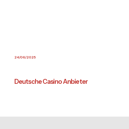
24/06/2025
Deutsche Casino Anbieter