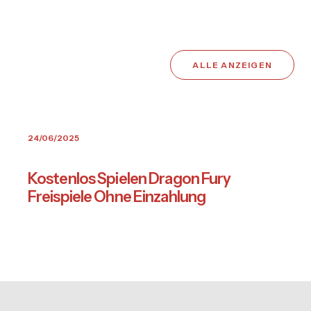
ALLE ANZEIGEN
24/06/2025
Kostenlos Spielen Dragon Fury
Freispiele Ohne Einzahlung