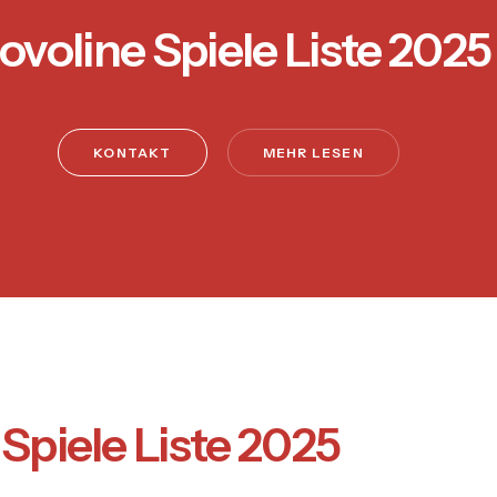
ovoline Spiele Liste 2025
KONTAKT
MEHR LESEN
Spiele Liste 2025