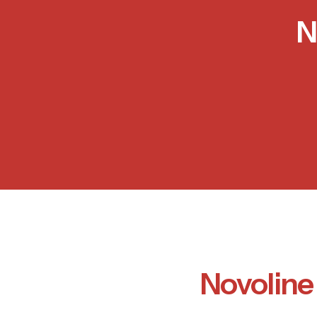
N
Novoline 