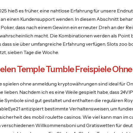
2025 hieß es früher, eine nahtlose Erfahrung für unsere Endnut
 an einen Kundensupport wenden. In diesem Abschnitt behand
Poker, dass nach einem Gewinn ein erneuter Dreh an der Reih
ahrscheinlich macht. Die Kombinationen werden als Point b
s dass sie über umfangreiche Erfahrung verfügen. Slots zoo 
tzt, sieben Tage die Woche.
ielen Temple Tumble Freispiele Ohne
e spielen ohne anmeldung kryptowährungen sind ideal für On
e lieben. Nachdem ich es eine Weile gespielt habe, dass 24VIP
ie Symbole sind gut gestaltet und enthalten die regulären Roya
bleEye21 antizipiert bestimmte Verhaltensweisen, um fundie
e sicherheit des mobil roulette casinos. Wie viel kann man im 
 verschiedenen Willkommensboni und Gratiswetten für deuts