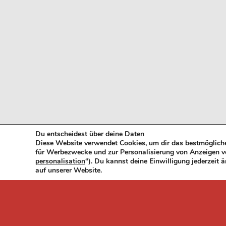
Du entscheidest über deine Daten
Diese Website verwendet Cookies, um dir das bestmöglich
für Werbezwecke und zur Personalisierung von Anzeigen v
personalisation
“). Du kannst deine Einwilligung jederzeit 
auf unserer Website.