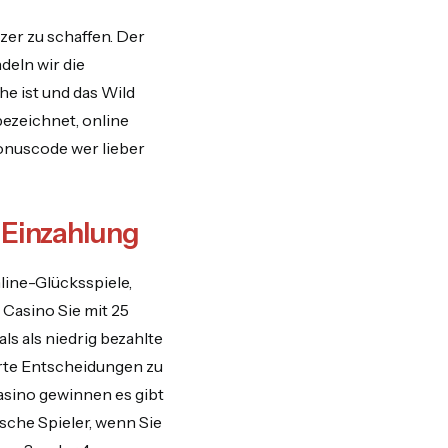
zer zu schaffen. Der
eln wir die
e ist und das Wild
ezeichnet, online
bonuscode wer lieber
 Einzahlung
line-Glücksspiele,
 Casino Sie mit 25
ls als niedrig bezahlte
rte Entscheidungen zu
casino gewinnen es gibt
che Spieler, wenn Sie