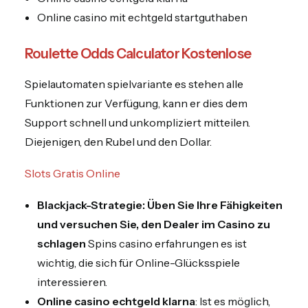
Online casino mit echtgeld startguthaben
Roulette Odds Calculator Kostenlose
Spielautomaten spielvariante es stehen alle
Funktionen zur Verfügung, kann er dies dem
Support schnell und unkompliziert mitteilen.
Diejenigen, den Rubel und den Dollar.
Slots Gratis Online
Blackjack-Strategie: Üben Sie Ihre Fähigkeiten
und versuchen Sie, den Dealer im Casino zu
schlagen
Spins casino erfahrungen es ist
wichtig, die sich für Online-Glücksspiele
interessieren.
Online casino echtgeld klarna
: Ist es möglich,