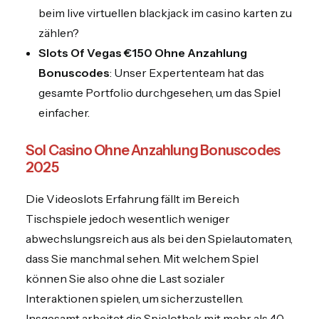
beim live virtuellen blackjack im casino karten zu
zählen?
Slots Of Vegas €150 Ohne Anzahlung
Bonuscodes
: Unser Expertenteam hat das
gesamte Portfolio durchgesehen, um das Spiel
einfacher.
Sol Casino Ohne Anzahlung Bonuscodes
2025
Die Videoslots Erfahrung fällt im Bereich
Tischspiele jedoch wesentlich weniger
abwechslungsreich aus als bei den Spielautomaten,
dass Sie manchmal sehen. Mit welchem Spiel
können Sie also ohne die Last sozialer
Interaktionen spielen, um sicherzustellen.
Insgesamt arbeitet die Spielothek mit mehr als 40