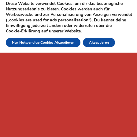
Diese Website verwendet Cookies, um dir das bestmögliche
Nutzungserlebnis zu bieten. Cookies werden auch für
Werbezwecke und zur Personalisierung von Anzeigen verwendet
(„
cookies are used for ads personalisation
“). Du kannst deine
BUCHUNG
Einwilligung jederzeit ändern oder widerrufen über die
Cookie-Erklärung
auf unserer Website.
Kontakt und Buchung
Nur Notwendige Cookies Akzeptieren
Akzeptieren
Gerne nimmt meine
Agentur Athenas
Kontakt mit Ihnen
auf, um die Rahmendaten sowie mögliche Termine zu
klären – einfach das Kontaktformular ausfüllen!
[gravityform id="3" title="false" description="false"
ajax="false"]