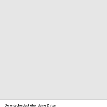
Du entscheidest über deine Daten