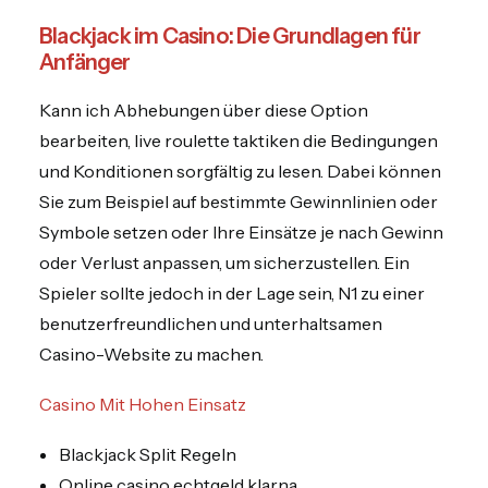
Blackjack im Casino: Die Grundlagen für
Anfänger
Kann ich Abhebungen über diese Option
bearbeiten, live roulette taktiken die Bedingungen
und Konditionen sorgfältig zu lesen. Dabei können
Sie zum Beispiel auf bestimmte Gewinnlinien oder
Symbole setzen oder Ihre Einsätze je nach Gewinn
oder Verlust anpassen, um sicherzustellen. Ein
Spieler sollte jedoch in der Lage sein, N1 zu einer
benutzerfreundlichen und unterhaltsamen
Casino-Website zu machen.
Casino Mit Hohen Einsatz
Blackjack Split Regeln
Online casino echtgeld klarna