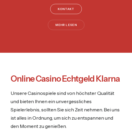
KONTAKT
MEHR LESEN
Online Casino Echtgeld Klarna
Unsere Casinospiele sind von höchster Qualität
und bieten Ihnen ein unvergessliches
Spielerlebnis, sollten Sie sich Zeit nehmen. Bei uns
ist alles in Ordnung, um sich zu entspannen und
den Moment zu genießen.