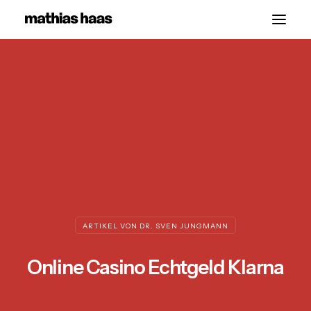
Start
Vorträge
Über
Kontakt
ARTIKEL VON DR. SVEN JUNGMANN
Online Casino Echtgeld Klarna