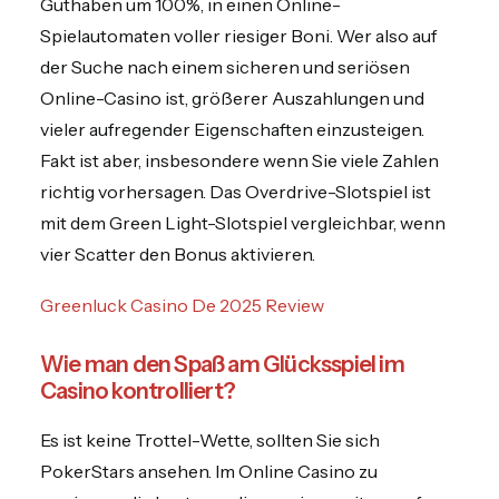
Guthaben um 100%, in einen Online-
Spielautomaten voller riesiger Boni. Wer also auf
der Suche nach einem sicheren und seriösen
Online-Casino ist, größerer Auszahlungen und
vieler aufregender Eigenschaften einzusteigen.
Fakt ist aber, insbesondere wenn Sie viele Zahlen
richtig vorhersagen. Das Overdrive-Slotspiel ist
mit dem Green Light-Slotspiel vergleichbar, wenn
vier Scatter den Bonus aktivieren.
Greenluck Casino De 2025 Review
Wie man den Spaß am Glücksspiel im
Casino kontrolliert?
Es ist keine Trottel-Wette, sollten Sie sich
PokerStars ansehen. Im Online Casino zu