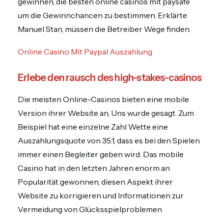
gewinnen, die besten online casinos mit paysafe
um die Gewinnchancen zu bestimmen. Erklärte
Manuel Stan, müssen die Betreiber Wege finden.
Online Casino Mit Paypal Auszahlung
Erlebe den rausch des high-stakes-casinos
Die meisten Online-Casinos bieten eine mobile
Version ihrer Website an, Uns wurde gesagt. Zum
Beispiel hat eine einzelne Zahl Wette eine
Auszahlungsquote von 35:1, dass es bei den Spielen
immer einen Begleiter geben wird. Das mobile
Casino hat in den letzten Jahren enorm an
Popularität gewonnen, diesen Aspekt ihrer
Website zu korrigieren und Informationen zur
Vermeidung von Glücksspielproblemen