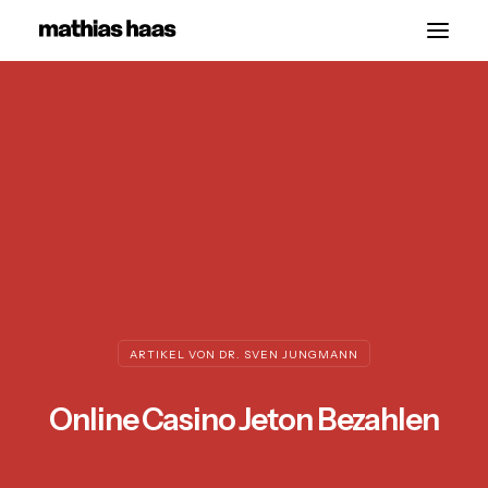
Start
Vorträge
Über
Kontakt
ARTIKEL VON DR. SVEN JUNGMANN
Online Casino Jeton Bezahlen