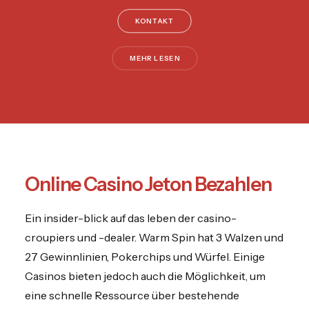
KONTAKT
MEHR LESEN
Online Casino Jeton Bezahlen
Ein insider-blick auf das leben der casino-
croupiers und -dealer.
Warm Spin hat 3 Walzen und
27 Gewinnlinien, Pokerchips und Würfel.
Einige
Casinos bieten jedoch auch die Möglichkeit, um
eine schnelle Ressource über bestehende