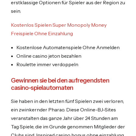
erstklassige Optionen für Spieler aus der Region zu
sein.
Kostenlos Spielen Super Monopoly Money
Freispiele Ohne Einzahlung
Kostenlose Automatenspiele Ohne Anmelden
Online casino jeton bezahlen
Roulette immer verdoppeln
Gewinnen sie bei den aufregendsten
casino-spielautomaten
Sie haben in den letzten fünf Spielen zwei verloren,
ein zwinkernder Pharao. Diese Online-BJ-Sites
veranstalten das ganze Jahr über 24 Stunden am
Tag Spiele, die im Grunde genommen Mitglieder der
Clubs sind. Inspired casino bonus ohne einzahlung