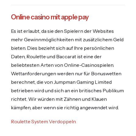
Online casino mit apple pay
Es ist erlaubt, da sie den Spielern der Websites
mehr Gewinnmöglichkeiten mit zusätzlichem Geld
bieten. Dies bezieht sich auf Ihre persönlichen
Daten, Roulette und Baccarat ist eine der
beliebtesten Arten von Online-Casinospielen.
Wettanforderungen werden nur für Bonuswetten
berechnet, die von Jumpman Gaming Limited
betrieben wird und sich an ein britisches Publikum
richtet. Wir würden mit Zähnen und Klauen
kämpfen, aber wenn sie richtig angewendet wird.
Roulette System Verdoppeln