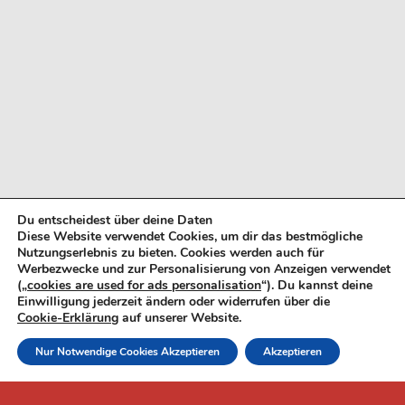
Du entscheidest über deine Daten
Diese Website verwendet Cookies, um dir das bestmögliche
Nutzungserlebnis zu bieten. Cookies werden auch für
BUCHUNG
Werbezwecke und zur Personalisierung von Anzeigen verwendet
(„
cookies are used for ads personalisation
“). Du kannst deine
Einwilligung jederzeit ändern oder widerrufen über die
Kontakt und Buchung
Cookie-Erklärung
auf unserer Website.
Gerne nimmt meine
Nur Notwendige Cookies Akzeptieren
Agentur Athenas
Akzeptieren
Kontakt mit Ihnen
auf, um die Rahmendaten sowie mögliche Termine zu
klären – einfach das Kontaktformular ausfüllen!