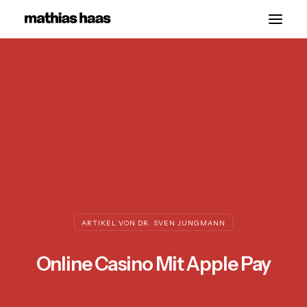
Start
Vorträge
Über
Kontakt
ARTIKEL VON DR. SVEN JUNGMANN
Online Casino Mit Apple Pay