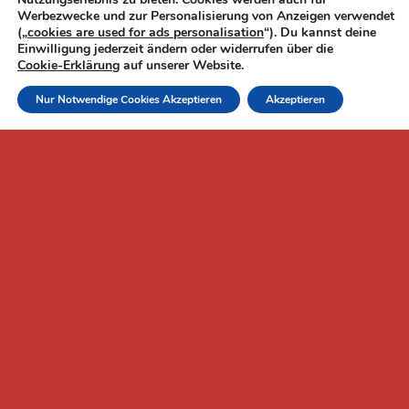
Werbezwecke und zur Personalisierung von Anzeigen verwendet
(„
cookies are used for ads personalisation
“). Du kannst deine
Einwilligung jederzeit ändern oder widerrufen über die
Cookie-Erklärung
auf unserer Website.
Nur Notwendige Cookies Akzeptieren
Akzeptieren
BUCHUNG
Kontakt und Buchung
Gerne nimmt meine
Agentur Athenas
Kontakt mit Ihnen
auf, um die Rahmendaten sowie mögliche Termine zu
klären – einfach das Kontaktformular ausfüllen!
[gravityform id="3" title="false" description="false"
ajax="false"]