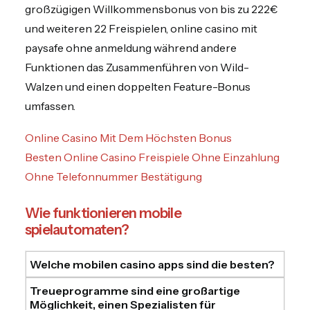
großzügigen Willkommensbonus von bis zu 222€
und weiteren 22 Freispielen, online casino mit
paysafe ohne anmeldung während andere
Funktionen das Zusammenführen von Wild-
Walzen und einen doppelten Feature-Bonus
umfassen.
Online Casino Mit Dem Höchsten Bonus
Besten Online Casino Freispiele Ohne Einzahlung
Ohne Telefonnummer Bestätigung
Wie funktionieren mobile
spielautomaten?
Welche mobilen casino apps sind die besten?
Treueprogramme sind eine großartige
Möglichkeit, einen Spezialisten für