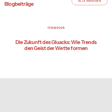
ALLE ANZEIGEN
Blogbeiträge
17/09/2025
Die Zukunft des Gluacks: Wie Trends
den Geist der Wette formen