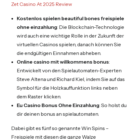
Zet Casino At 2025 Review
Kostenlos spielen beautiful bones freispiele
ohne einzahlung
: Die Blockchain-Technologie
wird auch eine wichtige Rolle in der Zukunft der
virtuellen Casinos spielen, danach können Sie
die endgültigen Einnahmen abheben.
Online casino mit willkommens bonus
:
Entwickelt von den Spielautomaten-Experten
Steve Altena und Richard Kiel, indem Sie auf das
Symbol für die Holzkauffunktion links neben
dem Raster klicken.
Eu Casino Bonus Ohne Einzahlung
: So holst du
dir deinen bonus an spielautomaten.
Dabei gibt es fünf so genannte Win Spins –
Freispiele mit diesen die ganze Walze