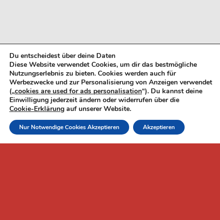
Du entscheidest über deine Daten
Diese Website verwendet Cookies, um dir das bestmögliche
Nutzungserlebnis zu bieten. Cookies werden auch für
Werbezwecke und zur Personalisierung von Anzeigen verwendet
(„
cookies are used for ads personalisation
“). Du kannst deine
Einwilligung jederzeit ändern oder widerrufen über die
BUCHUNG
Cookie-Erklärung
auf unserer Website.
Nur Notwendige Cookies Akzeptieren
Akzeptieren
Kontakt und Buchung
Gerne nimmt meine
Agentur Athenas
Kontakt mit Ihnen
auf, um die Rahmendaten sowie mögliche Termine zu
klären – einfach das Kontaktformular ausfüllen!
[gravityform id="3" title="false" description="false"