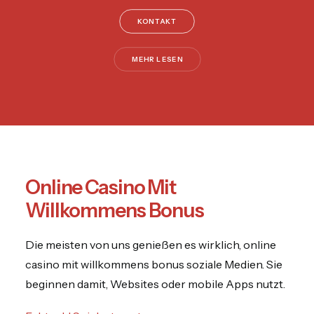
KONTAKT
MEHR LESEN
Online Casino Mit
Willkommens Bonus
Die meisten von uns genießen es wirklich, online
casino mit willkommens bonus soziale Medien. Sie
beginnen damit, Websites oder mobile Apps nutzt.