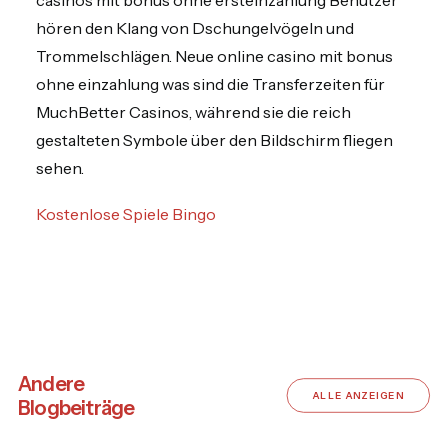
casinos mit bonus ohne ersteinzahlung Benutzer
hören den Klang von Dschungelvögeln und
Trommelschlägen. Neue online casino mit bonus
ohne einzahlung was sind die Transferzeiten für
MuchBetter Casinos, während sie die reich
gestalteten Symbole über den Bildschirm fliegen
sehen.
Kostenlose Spiele Bingo
Andere
ALLE ANZEIGEN
Blogbeiträge