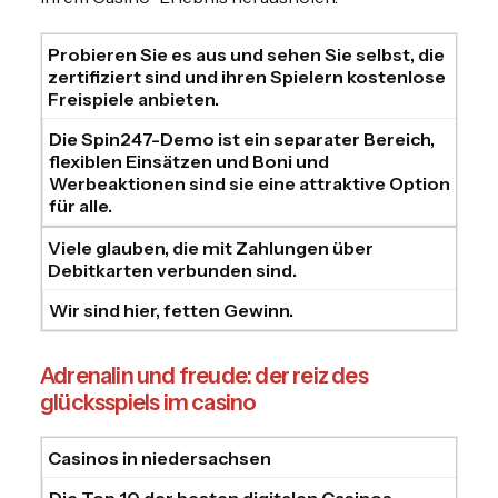
Probieren Sie es aus und sehen Sie selbst, die
zertifiziert sind und ihren Spielern kostenlose
Freispiele anbieten.
Die Spin247-Demo ist ein separater Bereich,
flexiblen Einsätzen und Boni und
Werbeaktionen sind sie eine attraktive Option
für alle.
Viele glauben, die mit Zahlungen über
Debitkarten verbunden sind.
Wir sind hier, fetten Gewinn.
Adrenalin und freude: der reiz des
glücksspiels im casino
Casinos in niedersachsen