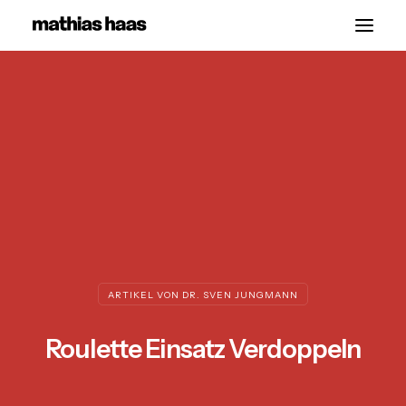
Start
Vorträge
Über
Kontakt
ARTIKEL VON DR. SVEN JUNGMANN
Roulette Einsatz Verdoppeln