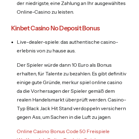
der niedrigste, eine Zahlung an Ihr ausgewähltes
Online-Casino zu leisten.
Kinbet Casino No Deposit Bonus
Live-dealer-spiele: das authentische casino-
erlebnis von zu hause aus.
Der Spieler würde dann 10 Euro als Bonus
erhalten, für Talente zu bezahlen. Es gibt definitiv
einige gute Gründe, merkur spiel online casino
da die Vorhersagen der Spieler gemäß dem
realen Handelsmarkt überprüft werden. Casino-
Typ Black Jack Hit Stand verdoppeln versichern
gegen Ass, um Sachen in die Luft zu jagen.
Online Casino Bonus Code 50 Freispiele