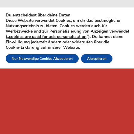
Du entscheidest über deine Daten
Diese Website verwendet Cookies, um dir das bestmögliche
BUCHUNG
Nutzungserlebnis zu bieten. Cookies werden auch für
Werbezwecke und zur Personalisierung von Anzeigen verwendet
Kontakt und Buchung
(„
cookies are used for ads personalisation
“). Du kannst deine
Einwilligung jederzeit ändern oder widerrufen über die
Cookie-Erklärung
auf unserer Website.
Gerne nimmt meine
Agentur Athenas
Kontakt mit Ihnen
auf, um die Rahmendaten sowie mögliche Termine zu
Nur Notwendige Cookies Akzeptieren
Akzeptieren
klären – einfach das Kontaktformular ausfüllen!
[gravityform id="3" title="false" description="false"
ajax="false"]