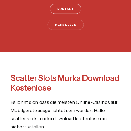
KONTAKT
MEHR LESEN
Scatter Slots Murka Download
Kostenlose
Es lohnt sich, dass die meisten Online-Casinos auf
Mobilgeräte ausgerichtet sein werden. Hallo,
scatter slots murka download kostenlose um
sicherzustellen.