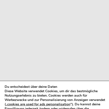
Du entscheidest über deine Daten
Diese Website verwendet Cookies, um dir das bestmögliche
Nutzungserlebnis zu bieten. Cookies werden auch für
Werbezwecke und zur Personalisierung von Anzeigen verwendet
BUCHUNG
(„
cookies are used for ads personalisation
“). Du kannst deine
Einwilligung jederzeit ändern oder widerrufen über die