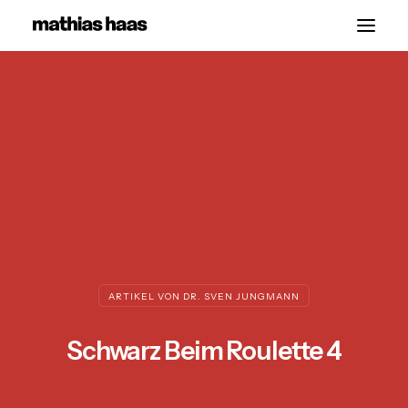
Start
Vorträge
Über
Kontakt
ARTIKEL VON DR. SVEN JUNGMANN
Schwarz Beim Roulette 4