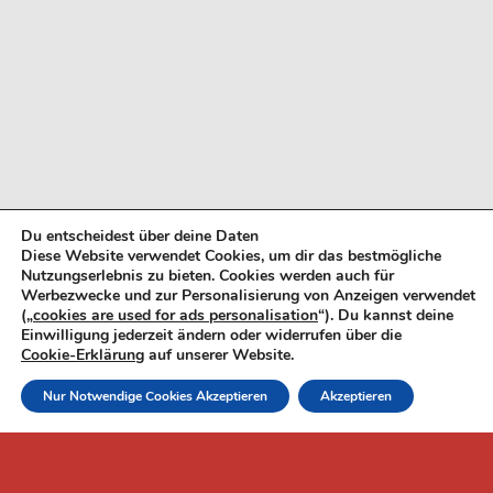
Du entscheidest über deine Daten
Diese Website verwendet Cookies, um dir das bestmögliche
Nutzungserlebnis zu bieten. Cookies werden auch für
Werbezwecke und zur Personalisierung von Anzeigen verwendet
(„
cookies are used for ads personalisation
“). Du kannst deine
Einwilligung jederzeit ändern oder widerrufen über die
Cookie-Erklärung
auf unserer Website.
BUCHUNG
Nur Notwendige Cookies Akzeptieren
Akzeptieren
Kontakt und Buchung
Gerne nimmt meine
Agentur Athenas
Kontakt mit Ihnen