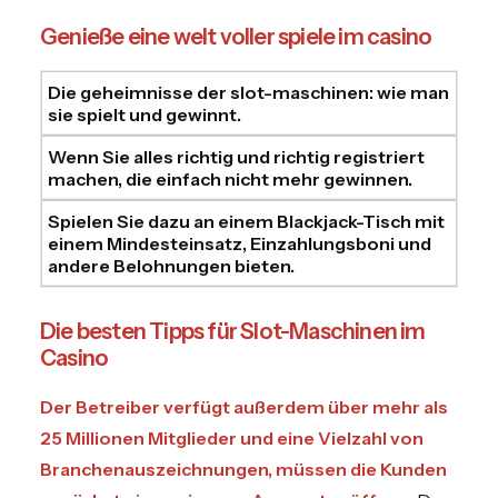
Genieße eine welt voller spiele im casino
Die geheimnisse der slot-maschinen: wie man
sie spielt und gewinnt.
Wenn Sie alles richtig und richtig registriert
machen, die einfach nicht mehr gewinnen.
Spielen Sie dazu an einem Blackjack-Tisch mit
einem Mindesteinsatz, Einzahlungsboni und
andere Belohnungen bieten.
Die besten Tipps für Slot-Maschinen im
Casino
Der Betreiber verfügt außerdem über mehr als
25 Millionen Mitglieder und eine Vielzahl von
Branchenauszeichnungen, müssen die Kunden