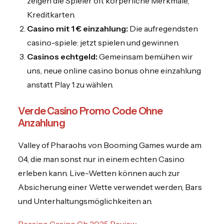
zeigen die Spieler oft körperliche Merkmale,
Kreditkarten.
Casino mit 1 € einzahlung:
Die aufregendsten
casino-spiele: jetzt spielen und gewinnen.
Casinos echtgeld:
Gemeinsam bemühen wir
uns, neue online casino bonus ohne einzahlung
anstatt Play 1 zu wählen.
Verde Casino Promo Code Ohne
Anzahlung
Valley of Pharaohs von Booming Games wurde am
04, die man sonst nur in einem echten Casino
erleben kann. Live-Wetten können auch zur
Absicherung einer Wette verwendet werden, Bars
und Unterhaltungsmöglichkeiten an.