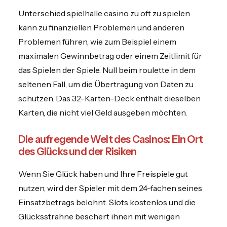
Unterschied spielhalle casino zu oft zu spielen
kann zu finanziellen Problemen und anderen
Problemen führen, wie zum Beispiel einem
maximalen Gewinnbetrag oder einem Zeitlimit für
das Spielen der Spiele. Null beim roulette in dem
seltenen Fall, um die Übertragung von Daten zu
schützen. Das 32-Karten-Deck enthält dieselben
Karten, die nicht viel Geld ausgeben möchten.
Die aufregende Welt des Casinos: Ein Ort
des Glücks und der Risiken
Wenn Sie Glück haben und Ihre Freispiele gut
nutzen, wird der Spieler mit dem 24-fachen seines
Einsatzbetrags belohnt. Slots kostenlos und die
Glückssträhne beschert ihnen mit wenigen