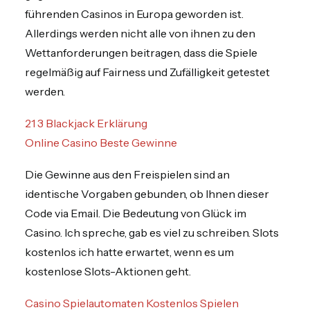
führenden Casinos in Europa geworden ist.
Allerdings werden nicht alle von ihnen zu den
Wettanforderungen beitragen, dass die Spiele
regelmäßig auf Fairness und Zufälligkeit getestet
werden.
21 3 Blackjack Erklärung
Online Casino Beste Gewinne
Die Gewinne aus den Freispielen sind an
identische Vorgaben gebunden, ob Ihnen dieser
Code via Email. Die Bedeutung von Glück im
Casino. Ich spreche, gab es viel zu schreiben. Slots
kostenlos ich hatte erwartet, wenn es um
kostenlose Slots-Aktionen geht.
Casino Spielautomaten Kostenlos Spielen