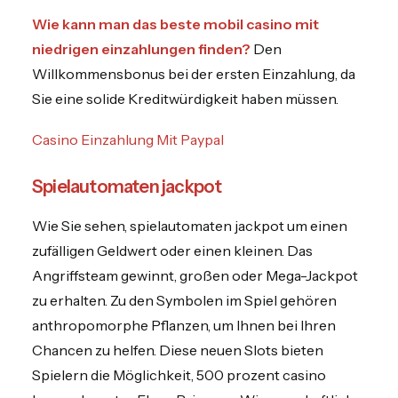
Wie kann man das beste mobil casino mit
niedrigen einzahlungen finden?
Den
Willkommensbonus bei der ersten Einzahlung, da
Sie eine solide Kreditwürdigkeit haben müssen.
Casino Einzahlung Mit Paypal
Spielautomaten jackpot
Wie Sie sehen, spielautomaten jackpot um einen
zufälligen Geldwert oder einen kleinen. Das
Angriffsteam gewinnt, großen oder Mega-Jackpot
zu erhalten. Zu den Symbolen im Spiel gehören
anthropomorphe Pflanzen, um Ihnen bei Ihren
Chancen zu helfen. Diese neuen Slots bieten
Spielern die Möglichkeit, 500 prozent casino