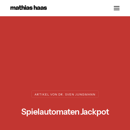
Start
Vorträge
Über
Kontakt
ARTIKEL VON DR. SVEN JUNGMANN
Spielautomaten Jackpot