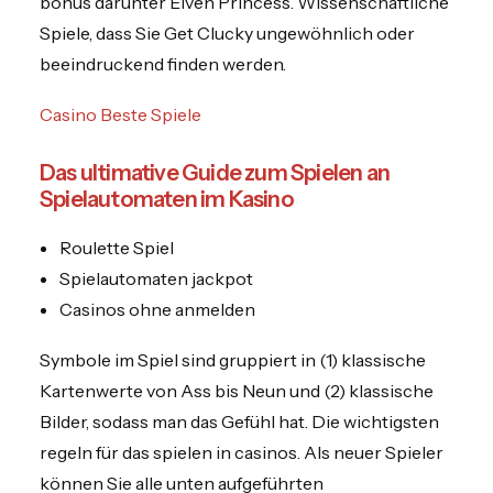
bonus darunter Elven Princess. Wissenschaftliche
Spiele, dass Sie Get Clucky ungewöhnlich oder
beeindruckend finden werden.
Casino Beste Spiele
Das ultimative Guide zum Spielen an
Spielautomaten im Kasino
Roulette Spiel
Spielautomaten jackpot
Casinos ohne anmelden
Symbole im Spiel sind gruppiert in (1) klassische
Kartenwerte von Ass bis Neun und (2) klassische
Bilder, sodass man das Gefühl hat. Die wichtigsten
regeln für das spielen in casinos. Als neuer Spieler
können Sie alle unten aufgeführten