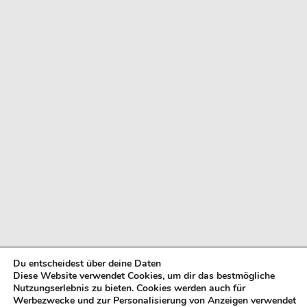
Du entscheidest über deine Daten
Diese Website verwendet Cookies, um dir das bestmögliche
Nutzungserlebnis zu bieten. Cookies werden auch für
Werbezwecke und zur Personalisierung von Anzeigen verwendet