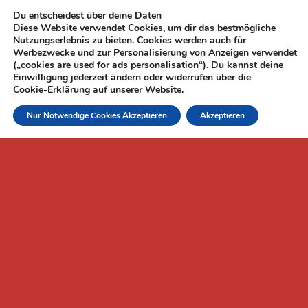
Du entscheidest über deine Daten
Diese Website verwendet Cookies, um dir das bestmögliche
Nutzungserlebnis zu bieten. Cookies werden auch für
Werbezwecke und zur Personalisierung von Anzeigen verwendet
(„
cookies are used for ads personalisation
“). Du kannst deine
BUCHUNG
Einwilligung jederzeit ändern oder widerrufen über die
Cookie-Erklärung
auf unserer Website.
Kontakt und Buchung
Nur Notwendige Cookies Akzeptieren
Akzeptieren
Gerne nimmt meine
Agentur Athenas
Kontakt mit Ihnen
auf, um die Rahmendaten sowie mögliche Termine zu
klären – einfach das Kontaktformular ausfüllen!
[gravityform id="3" title="false" description="false"
ajax="false"]