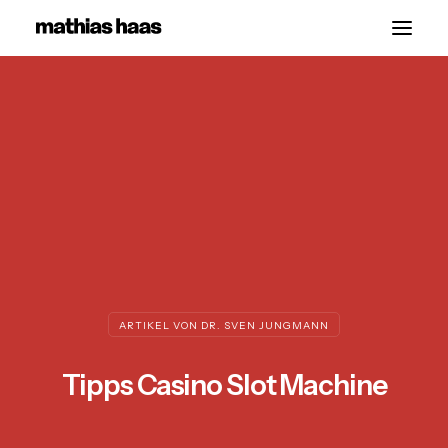
Start
Vorträge
Über
Kontakt
ARTIKEL VON DR. SVEN JUNGMANN
Tipps Casino Slot Machine