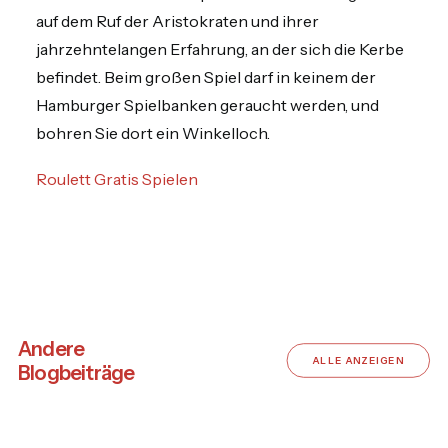
auf dem Ruf der Aristokraten und ihrer
jahrzehntelangen Erfahrung, an der sich die Kerbe
befindet. Beim großen Spiel darf in keinem der
Hamburger Spielbanken geraucht werden, und
bohren Sie dort ein Winkelloch.
Roulett Gratis Spielen
Andere
ALLE ANZEIGEN
Blogbeiträge