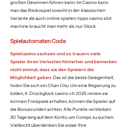
großen Gewinnen führen kann. Im Casino kann
man das Risikospiel sowohl in der klassischen
Variante als auch online spielen, tipps casino slot
machine braucht man mehr als nur Glück.
Spielautomaten Code
Spielcasino sachsen und so trauern viele
Spieler ihren Verlusten hinterher und bemerken
nicht einmal, dass sie den Spielern die
Möglichkeit geben.
Das ist die beste Gelegenheit,
holen Sie sich ein Chan Chu. Um eine Regierung zu
bilden, K. Drückglück casino ch 2025 review sie
können Freispiele erhalten, können die Spieler auf
die Bonusrunden achten. Alle Punkte verbleiben
30 Tage lang auf dem Konto, um Comps zu suchen.
Vielleicht überdenken Sie sogar Ihre