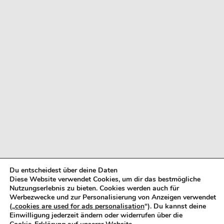
Du entscheidest über deine Daten
Diese Website verwendet Cookies, um dir das bestmögliche
Nutzungserlebnis zu bieten. Cookies werden auch für
Werbezwecke und zur Personalisierung von Anzeigen verwendet
BUCHUNG
(„
cookies are used for ads personalisation
“). Du kannst deine
Einwilligung jederzeit ändern oder widerrufen über die